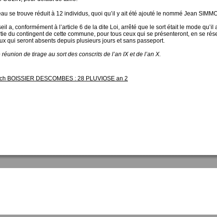
au se trouve réduit à 12 individus, quoi qu’il y ait été ajouté le nommé Jean SIM
il a, conformément à l’article 6 de la dite Loi, arrêté que le sort était le mode qu’il
rtie du contingent de cette commune, pour tous ceux qui se présenteront, en se rés
eux qui seront absents depuis plusieurs jours et sans passeport.
 réunion de tirage au sort des conscrits de l’an IX et de l’an X.
ch BOISSIER DESCOMBES : 28 PLUVIOSE an 2