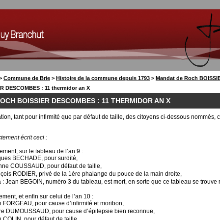
>
Commune de Brie
>
Histoire de la commune depuis 1793
>
Mandat de Roch BOISSIE
R DESCOMBES : 11 thermidor an X
ROCH BOISSIER DESCOMBES : 11 THERMIDOR AN X
ion, tant pour infirmité que par défaut de taille, des citoyens ci-dessous nommés, ca
tement écrit ceci :
ment, sur le tableau de l’an 9 :
ques BECHADE, pour surdité,
nne COUSSAUD, pour défaut de taille,
çois RODIER, privé de la 1ère phalange du pouce de la main droite,
 : Jean BEGOIN, numéro 3 du tableau, est mort, en sorte que ce tableau se trouve r
ent, et enfin sur celui de l’an 10 :
 FORGEAU, pour cause d’infirmité et moribon,
rre DUMOUSSAUD, pour cause d’épilepsie bien reconnue,
 COLIN, pour défaut de taille.