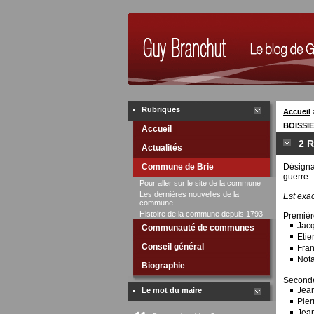
Rubriques
Accueil
BOISSIE
Accueil
2 
Actualités
Commune de Brie
Désignat
guerre :
Pour aller sur le site de la commune
Les dernières nouvelles de la
Est exac
commune
Histoire de la commune depuis 1793
Première
Jac
Communauté de communes
Etie
Conseil général
Fran
Nota
Biographie
Secondem
Jean
Le mot du maire
Pie
Jean