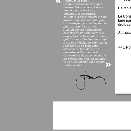
Pourquoi un blog ?
De plus en plus de ménages
utilisent l'informatique. Certes,
Ce table
tout le monde n'a pas un
ordinateur à disposition.
Le Conse
Toutefois, c'est le moyen le plus
rapide pour correspondre, pour
faire pa
communiquer, pour adresser des
droit, c
photos, pour faire savoir.
Aujourd'hui, de nombreuses
Suit une
collectivités mettent Internet à
disposition de leurs administrés
qui n'ont pas d'ordinateur ou qui
n'ont pas l'ADSL. Je souhaite et
j'espère que ce blog vous
<<
1 Ro
intéressera. Des dernières
nouvelles à l'histoire de la
commune et de la communauté
de communes, il est conçu pour
vous et n'a aucun but électoral.
Bonne lecture.