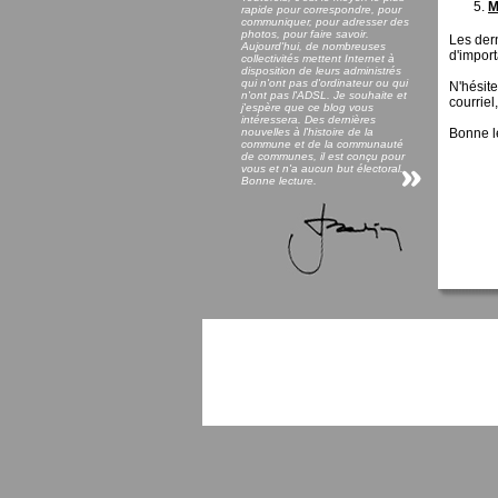
M
rapide pour correspondre, pour
communiquer, pour adresser des
photos, pour faire savoir.
Les dern
Aujourd'hui, de nombreuses
d'import
collectivités mettent Internet à
disposition de leurs administrés
qui n'ont pas d'ordinateur ou qui
N'hésit
n'ont pas l'ADSL. Je souhaite et
courriel
j'espère que ce blog vous
intéressera. Des dernières
nouvelles à l'histoire de la
Bonne l
commune et de la communauté
de communes, il est conçu pour
vous et n'a aucun but électoral.
Bonne lecture.