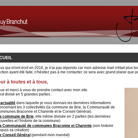
CUEIL
x qui m'ont écrit en 2016, je n'ai pas répondu car mon adresse mail n'était plus 
ction ayant été faite, n'hésitez pas à me contacter, ce sera avec grand plaisir que j
ur à toutes et à tous,
ue et merci à vous de prendre contact avec mon site.
est divisé en 5 grandes parties :
'actualité
dans laquelle je vous donnais les dernières informations
oncernant les 3 collectivités (la commune de Brie, la Communauté de
ommunes Braconne et Charente et le Conseil Général).
a commune de Brie
, elle même divisée en 2 parties (les dernières
ouvelles et l'histoire de la commune)
a Communauté de communes Braconne et Charente
(son histoire
epuis sa création)
e Conseil Général
(pendant mon mandat)