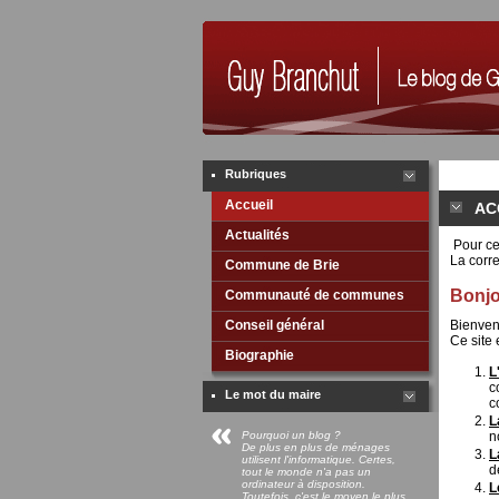
Rubriques
Accueil
AC
Actualités
Pour ceu
La corre
Commune de Brie
Bonjo
Communauté de communes
Conseil général
Bienven
Ce site 
Biographie
L
c
Le mot du maire
c
L
Pourquoi un blog ?
n
De plus en plus de ménages
L
utilisent l'informatique. Certes,
d
tout le monde n'a pas un
ordinateur à disposition.
L
Toutefois, c'est le moyen le plus