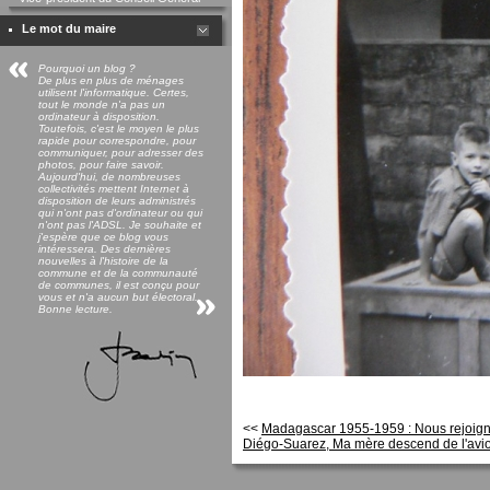
Le mot du maire
Pourquoi un blog ?
De plus en plus de ménages
utilisent l'informatique. Certes,
tout le monde n'a pas un
ordinateur à disposition.
Toutefois, c'est le moyen le plus
rapide pour correspondre, pour
communiquer, pour adresser des
photos, pour faire savoir.
Aujourd'hui, de nombreuses
collectivités mettent Internet à
disposition de leurs administrés
qui n'ont pas d'ordinateur ou qui
n'ont pas l'ADSL. Je souhaite et
j'espère que ce blog vous
intéressera. Des dernières
nouvelles à l'histoire de la
commune et de la communauté
de communes, il est conçu pour
vous et n'a aucun but électoral.
Bonne lecture.
<<
Madagascar 1955-1959 : Nous rejoign
Diégo-Suarez, Ma mère descend de l'avi