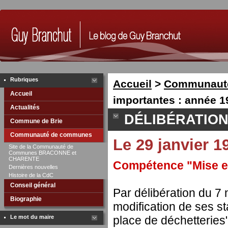
Rubriques
Accueil
>
Communaut
Accueil
importantes : année 1
Actualités
DÉLIBÉRATION
Commune de Brie
Communauté de communes
Le 29 janvier 1
Site de la Communauté de
Communes BRACONNE et
CHARENTE
Compétence "Mise en
Dernières nouvelles
Histoire de la CdC
Conseil général
Par délibération du 7
Biographie
modification de ses s
Le mot du maire
place de déchetteries