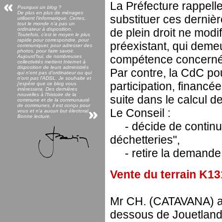
La Préfecture rappell
Pourquoi un blog ?
De plus en plus de ménages
substituer ces derniè
utilisent l'informatique. Certes,
tout le monde n'a pas un
ordinateur à disposition.
de plein droit ne modif
Toutefois, c'est le moyen le plus
rapide pour correspondre, pour
préexistant, qui deme
communiquer, pour adresser des
photos, pour faire savoir.
compétence concerné
Aujourd'hui, de nombreuses
collectivités mettent Internet à
disposition de leurs administrés
Par contre, la CdC pou
qui n'ont pas d'ordinateur ou qui
n'ont pas l'ADSL. Je souhaite et
participation, financée
j'espère que ce blog vous
intéressera. Des dernières
nouvelles à l'histoire de la
suite dans le calcul d
commune et de la communauté
de communes, il est conçu pour
Le Conseil :
vous et n'a aucun but électoral.
Bonne lecture.
- décide de continue
déchetteries",
- retire la demande d
Vente du terrain K1
Mr CH. (CATAVANA) a c
dessous de Jouetland